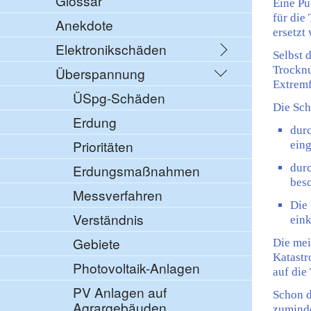
Glossar
Eine Pu
für die
Anekdote
ersetzt
Elektronikschäden
Selbst 
Trocknu
Überspannung
Extremf
ÜSpg-Schäden
Die Sch
Erdung
durc
Prioritäten
eing
Erdungsmaßnahmen
dur
bes
Messverfahren
Die 
Verständnis
eink
Gebiete
Die mei
Katastr
Photovoltaik-Anlagen
auf die
PV Anlagen auf
Schon d
Agrargebäuden
zuminde