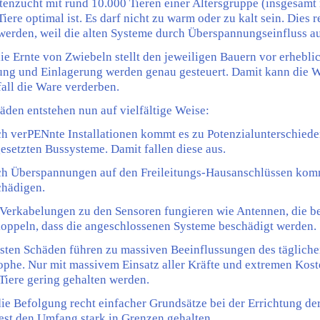
tenzucht mit rund 10.000 Tieren einer Altersgruppe (insgesamt 
 Tiere optimal ist. Es darf nicht zu warm oder zu kalt sein. Die
 werden, weil die alten Systeme durch Überspannungseinfluss au
die Ernte von Zwiebeln stellt den jeweiligen Bauern vor erhebli
ng und Einlagerung werden genau gesteuert. Damit kann die War
all die Ware verderben.
äden entstehen nun auf vielfältige Weise:
h verPENnte Installationen kommt es zu Potenzialunterschied
esetzten Bussysteme. Damit fallen diese aus.
ch Überspannungen auf den Freileitungs-Hausanschlüssen kommt
chädigen.
Verkabelungen zu den Sensoren fungieren wie Antennen, die be
oppeln, dass die angeschlossenen Systeme beschädigt werden.
sten Schäden führen zu massiven Beeinflussungen des täglichen
ophe. Nur mit massivem Einsatz aller Kräfte und extremen Kos
 Tiere gering gehalten werden.
ie Befolgung recht einfacher Grundsätze bei der Errichtung der
st den Umfang stark in Grenzen gehalten.